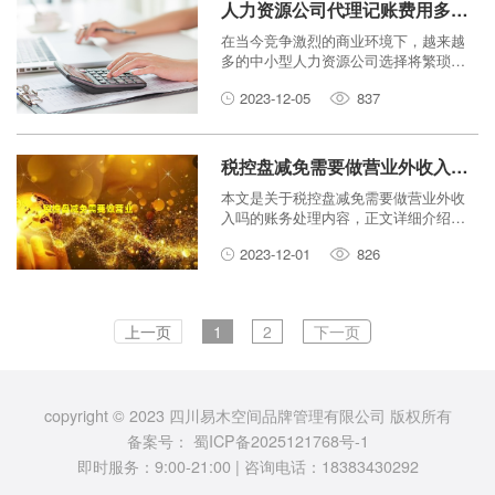
炉，长期“零”申报的企业可能会被纳
人力资源公司代理记账费用多少？
入“重点关注企业”行列。今天就由筠鸿管
在当今竞争激烈的商业环境下，越来越
理为您讲解企业零申报的4个须知。
多的中小型人力资源公司选择将繁琐的
财务工作委托专业的代理记账公司来打
2023-12-05
837
理。这不仅可以减轻企业自身的账务处
理负担，还能够确保企业财务工作的准
确性和及时性。
税控盘减免需要做营业外收入吗_税盘减免税算营业外收入吗
本文是关于税控盘减免需要做营业外收
入吗的账务处理内容，正文详细介绍了
财税人员工作和学习过程中税控盘减免
2023-12-01
826
需要做营业外收入吗的相关财税知识，
我们相信可能您解决税控盘减免需要做
营业外收入吗的财税学习和工作问题
上一页
1
2
下一页
copyright © 2023 四川易木空间品牌管理有限公司 版权所有
备案号：
蜀ICP备2025121768号-1
即时服务：9:00-21:00 | 咨询电话：18383430292