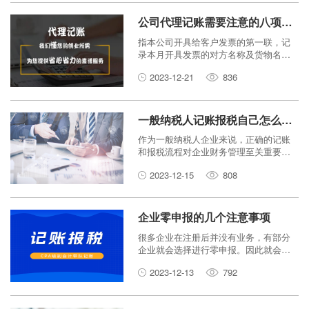
和大家一起来看一看新注册的公司以后
还必须进行的税收等办理手续!
公司代理记账需要注意的八项事项
指本公司开具给客户发票的第一联，记
录本月开具发票的对方名称及货物名称,
是会计做账的原始凭证。需要在月底整
2023-12-21
836
理好,供代理记账会计上门收取。
一般纳税人记账报税自己怎么操作？
作为一般纳税人企业来说，正确的记账
和报税流程对企业财务管理至关重要。
那么，一般纳税人记账报税自己怎么操
2023-12-15
808
作？本文将对此进行详细介绍，以帮助
企业了解如何规范管理财务、合规申报
税款。
企业零申报的几个注意事项
很多企业在注册后并没有业务，有部分
企业就会选择进行零申报。因此就会有
什么多企业主关注零申报的一些问题，
2023-12-13
792
比如：零申报会不会有风险？企业零申
报会不会被税务查？这些问题一直没有
得到一个正确的回复，而随着新规出