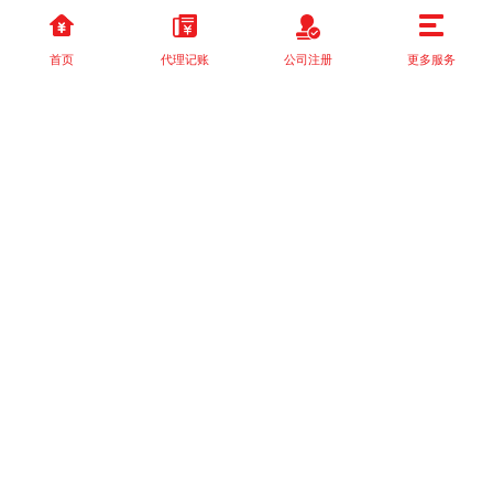
首页
代理记账
公司注册
更多服务
以上就是本站关于[营业执照无法转让，个体户怎么变更经营者？]的
详细介绍。 如果您还有什么疑问或需求，请【立即咨询】客服或添
加VX: XXXXXX由我们的专业顾问免费为您解答。
相关标签：