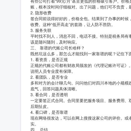
有些公司打着“99元/月”甚至更低的价格吸引客户。
账，根本没时间仔细核对。出了问题，他们可不负责，
2. 隐形收费
签合同前说得好好的，价格全包。结果到了办事的时候
收费。这种“低开高走”的套路，让人防不胜防。
3. 服务失联
平时找不到人，消息不回，电话不接。特别是税务局有
该是随叫随到，及时响应。
三、 靠谱的代账公司长啥样？
既然坑这么多，那怎么才能找到一家靠谱的呢？记住下
1. 看资质，是否正规
正规的代账公司都有财政局颁发的《代理记账许可证》
说明人员专业度有保障。
2. 看团队，是否专业
多和对方的会计聊几句。问问他们对四川本地的小规模
底气，回答问题具体清晰。
3. 看合同，是否透明
一定要签正式合同。合同里要把服务项目、服务费用、
后期扯皮。
4. 看口碑，是否靠谱
现在网络很发达，可以在网上搜搜这家公司的评价。或
实。
四、 总结