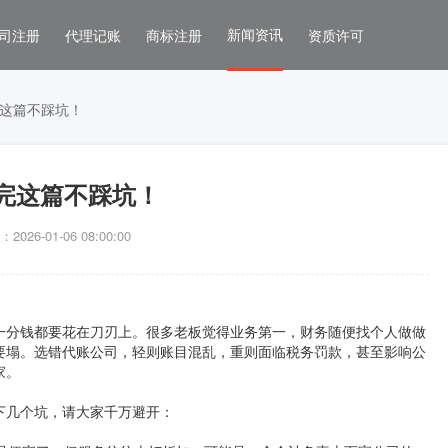
新闻资讯
司注册
代理记账
商标注册
资质许可
这篇不踩坑！
完这篇不踩坑！
026-01-06 08:00:00
一分钱都要花在刀刃上。很多老板觉得业务第一，财务随便找个人做做
要塌。选错代账公司，轻则账目混乱，重则面临税务罚款，甚至影响公
家。
下几个坑，请大家千万避开：