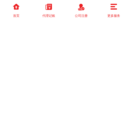
首页
代理记账
公司注册
更多服务
以上就是本站关于[品牌管理、企业策划：易木空间与银纳阳凯的创
新之道]的详细介绍。 如果您还有什么疑问或需求，请【立即咨询】
客服或添加VX: XXXXXX由我们的专业顾问免费为您解答。
相关标签：